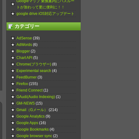
Googleマップ 乗換案内にバスルー
トが加わって更に便利に！！
google drive iOS対応アップデート
カテゴリー
AdSense
(39)
AdWords
(6)
Blogger
(2)
Chart API
(5)
Chrome(ブラウザー)
(8)
Experimental search
(4)
FeedBurner
(3)
Firefox
(155)
Friend Connect
(1)
GAudi(Audio Indexing)
(1)
GM-NEWS
(15)
Gmail（Gメール）
(214)
Google Analytics
(9)
Google Apps
(16)
Google Bookmarks
(4)
Google browser sync
(2)