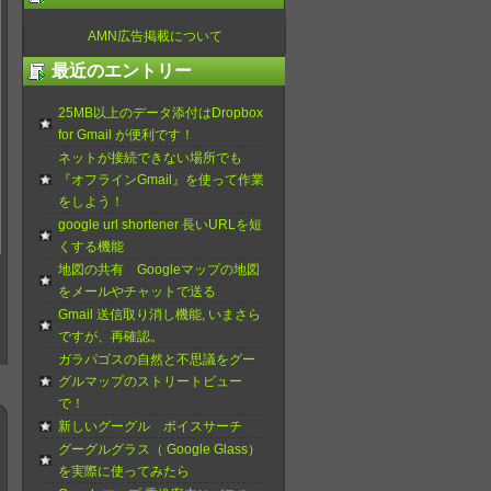
AMN広告掲載について
最近のエントリー
25MB以上のデータ添付はDropbox
for Gmail が便利です！
ネットが接続できない場所でも
『オフラインGmail』を使って作業
をしよう！
google url shortener 長いURLを短
くする機能
地図の共有 Googleマップの地図
をメールやチャットで送る
Gmail 送信取り消し機能, いまさら
ですが、再確認。
ガラパゴスの自然と不思議をグー
グルマップのストリートビュー
で！
新しいグーグル ボイスサーチ
グーグルグラス（ Google Glass）
を実際に使ってみたら