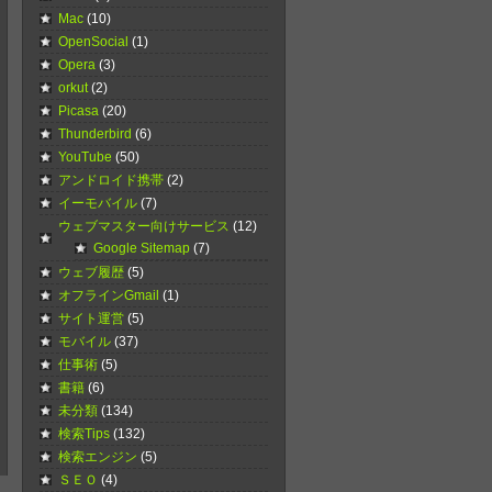
Mac
(10)
OpenSocial
(1)
Opera
(3)
orkut
(2)
Picasa
(20)
Thunderbird
(6)
YouTube
(50)
アンドロイド携帯
(2)
イーモバイル
(7)
ウェブマスター向けサービス
(12)
Google Sitemap
(7)
ウェブ履歴
(5)
オフラインGmail
(1)
サイト運営
(5)
モバイル
(37)
仕事術
(5)
書籍
(6)
未分類
(134)
検索Tips
(132)
検索エンジン
(5)
ＳＥＯ
(4)