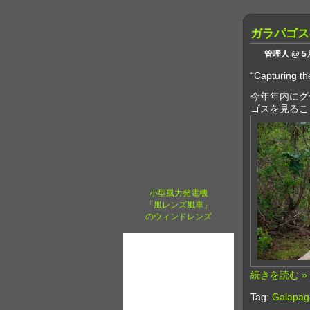
ガラパゴス
管理人 @ 5月
“Capturing t
今年年内にグ
ゴスを見るこ
小型風力発電機
「風レンズ風車」
のウィンドレンズ
続きを読む »
Tag:
Galap