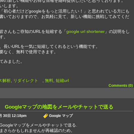
ogleの新しい機能やお得な情報を随時提供したいと思っております。
いします。
「初心者だけどgoogleをもっと活用したい！」と思われている方にも
書いておりますので、お気軽に見て、新しい機能に挑戦してみてくだ
皆さんもご存知のURLを短縮する「
google url shortener
」の説明をし
す。
、長いURLを一気に短縮してくれるという機能です。
要なく、無料で使用できます。
てみました。
ス解析
,
リダイレクト
,
無料
,
短縮url
Comments (0)
 Googleマップの地図をメールやチャットで送る
 30日 12:18pm
Google マップ
oogleマップをメールやチャットで送る.
まさらかもしれませんが再確認のため。