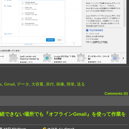
x
,
Gmail
,
データ
,
大容量
,
添付
,
画像
,
簡単
,
送る
Comments (0)
続できない場所でも『オフラインGmail』を使って作業を