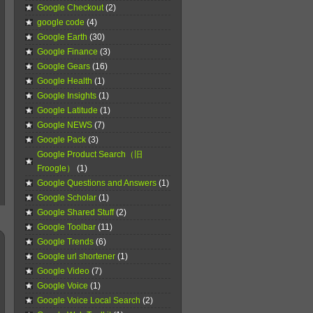
Google Checkout
(2)
google code
(4)
Google Earth
(30)
Google Finance
(3)
Google Gears
(16)
Google Health
(1)
Google Insights
(1)
Google Latitude
(1)
Google NEWS
(7)
Google Pack
(3)
Google Product Search（旧
Froogle）
(1)
Google Questions and Answers
(1)
Google Scholar
(1)
Google Shared Stuff
(2)
Google Toolbar
(11)
Google Trends
(6)
Google url shortener
(1)
Google Video
(7)
Google Voice
(1)
Google Voice Local Search
(2)