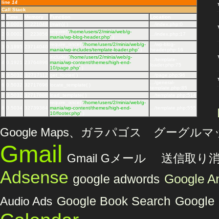
line
14
Call Stack
#
Time
Memory
Function
Location
1
0.0001
221048
{main}( )
.../index.php
:
0
require(
'/home/users/2/minia/web/g-
2
0.0002
223856
.../index.php
:
17
mania/wp-blog-header.php'
)
require_once(
'/home/users/2/minia/web/g-
.../wp-blog-
3
0.1895
23714040
mania/wp-includes/template-loader.php'
)
header.php
:
16
include(
'/home/users/2/minia/web/g-
.../template-
4
0.1921
23764896
mania/wp-content/themes/high-end-
loader.php
:
75
10/page.php'
)
5
0.5032
32717112
get_footer( )
.../page.php
:
96
.../general-
6
0.5032
32717696
locate_template( )
template.php
:
85
7
0.5032
32717888
load_template( )
.../template.php
:
514
require_once(
'/home/users/2/minia/web/g-
8
0.5034
32739384
mania/wp-content/themes/high-end-
.../template.php
:
555
10/footer.php'
)
Google Maps、ガラパゴス グーグル
Gmail
Gmail Gメール 送信取り
Adsense
Google An
google adwords
Audio Ads
Google Book Search
Google