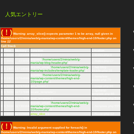
人気エントリー
( ! )
Warning: array_slice() expects parameter 1 to be array, null given in
/home/users/2/minia/web/g-mania/wp-content/themes/high-end-10/footer.php on
line
12
Call Stack
#
Time
Memory
Function
Location
1
0.0001
221048
{main}( )
.../index.php
:
0
require(
'/home/users/2/minia/web/g-
2
0.0002
223856
.../index.php
:
17
mania/wp-blog-header.php'
)
require_once(
'/home/users/2/minia/web/g-
.../wp-blog-
3
0.1895
23714040
mania/wp-includes/template-loader.php'
)
header.php
:
16
include(
'/home/users/2/minia/web/g-
.../template-
4
0.1921
23764896
mania/wp-content/themes/high-end-
loader.php
:
75
10/page.php'
)
5
0.5032
32717112
get_footer( )
.../page.php
:
96
.../general-
6
0.5032
32717696
locate_template( )
template.php
:
85
7
0.5032
32717888
load_template( )
.../template.php
:
514
require_once(
'/home/users/2/minia/web/g-
8
0.5034
32739384
mania/wp-content/themes/high-end-
.../template.php
:
555
10/footer.php'
)
9
0.5065
32915008
array_slice
( )
.../footer.php
:
12
( ! )
Warning: Invalid argument supplied for foreach() in
/home/users/2/minia/web/g-mania/wp-content/themes/high-end-10/footer.php on