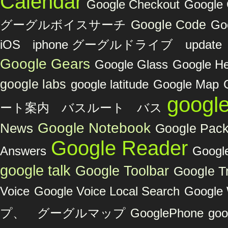
Calendar
Google Checkout
Googl
グーグルボイスサーチ
Google Code
Go
iOS iphone グーグルドライブ upda
Google Gears
Google Glass
Google He
google labs
google latitude
Google Map
googl
ート案内 バスルート バス
Google Notebook
News
Google Pac
Google Reader
Answers
Google
google talk
Google Toolbar
Google Tr
Voice
Google Voice Local Search
Google 
プ、 グーグルマップ
GooglePhone
goo