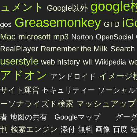
googl
ュメント
Google以外
Greasemonkey
iG
GTD
gos
Mac
microsoft
mp3
Norton
OpenSocial
Remember the Milk
RealPlayer
Search 
userstyle
web history
wii
wo
Wikipedia
アドオン
イメージ
アンドロイド
サイト運営
セキュリティー
ソーシャル
マッシュアップ
ーソナライズド検索
者
地図の共有 Googleマップ グ
刊
検索エンジン
添付
無料
画像
百度
短