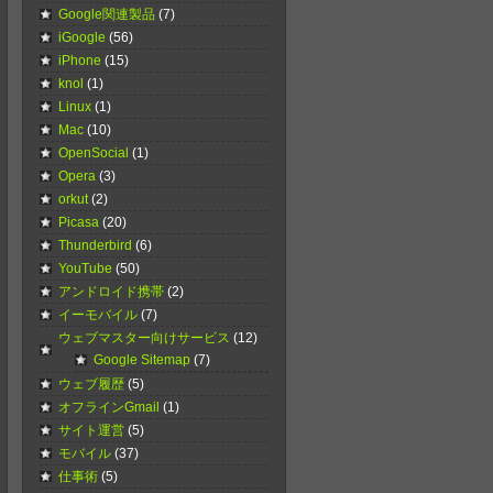
Google関連製品
(7)
iGoogle
(56)
iPhone
(15)
knol
(1)
Linux
(1)
Mac
(10)
OpenSocial
(1)
Opera
(3)
orkut
(2)
Picasa
(20)
Thunderbird
(6)
YouTube
(50)
アンドロイド携帯
(2)
イーモバイル
(7)
ウェブマスター向けサービス
(12)
Google Sitemap
(7)
ウェブ履歴
(5)
オフラインGmail
(1)
サイト運営
(5)
モバイル
(37)
仕事術
(5)