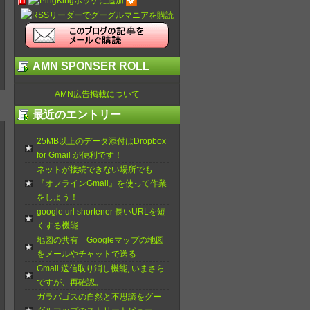
AMN SPONSER ROLL
AMN広告掲載について
最近のエントリー
25MB以上のデータ添付はDropbox
for Gmail が便利です！
ネットが接続できない場所でも
『オフラインGmail』を使って作業
をしよう！
google url shortener 長いURLを短
くする機能
地図の共有 Googleマップの地図
をメールやチャットで送る
Gmail 送信取り消し機能, いまさら
ですが、再確認。
ガラパゴスの自然と不思議をグー