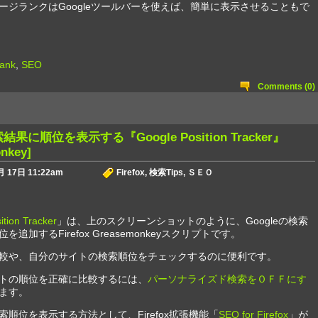
ージランクはGoogleツールバーを使えば、簡単に表示させることもで
ank
,
SEO
Comments (0)
索結果に順位を表示する『Google Position Tracker』
nkey]
 17日 11:22am
Firefox
,
検索Tips
,
ＳＥＯ
ition Tracker
」は、上のスクリーンショットのように、Googleの検索
追加するFirefox Greasemonkeyスクリプトです。
較や、自分のサイトの検索順位をチェックするのに便利です。
トの順位を正確に比較するには、
パーソナライズド検索をＯＦＦにす
ます。
索順位を表示する方法として、Firefox拡張機能「
SEO for Firefox
」が