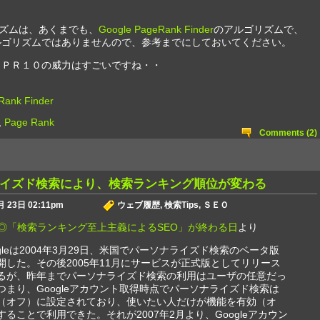
ズムは、あくまでも、
Google PageRank Finder
のアルゴリズムで、
のアルゴリズムではありませんので、参考までにしておいてください。
 ＰＲ１０の威力はすごいですね・・
Rank Finder
,
Page Rank
Comments (2)
イズド検索により、検索ランキング順位が変わる
 23日 02:11pm
ウェブ履歴
,
検索Tips
,
ＳＥＯ
ne：◎「検索ランキング至上主義によるSEO」が終わる日
より
ogleは2004年3月29日、米国でパーソナライズド検索のベータ版
開した。その後2005年11月にサービスが正式版としてリリース
るが、昨年までパーソナライズド検索の利用はユーザの任意だっ
つまり、Googleアカウント取得時点でパーソナライズド検索は
（オフ）に設定されており、使いたい人だけが機能を有効（オ
することで利用できた。それが2007年2月より、Googleアカウン