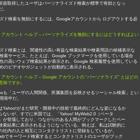
新規取得したユーザはパーソナライズド検索が標準で有効となっ
だ。
ズド検索を無効にするには、Googleアカウントから ログアウトする必
gle アカウント ヘルプ – パーソナライズを無効にするにはどうすればよい
。
ズド検索とは、関連性の高い有益な検索結果や検索用語の候補表示な
検索サービス。たとえば、Google ブックマークを使用している場合
性の高いウェブ検索結果が表示され、Google 検索履歴を使用している
めのビデオやガジェットが自動的に表示される。
le アカウント ヘルプ – Google アカウントの “パーソナライズ” とはどの
意味ですか。
hooも「ユーザの人間関係、所属集団を反映させるソーシャル検索」とい
開発中だ。
はYahoo!がまだ研究・開発中の技術で最終的にどんな姿になるか
らないが、すでに米国では、「Yahoo! MyWeb2.0（ベータ
」が登場しており、つながりのある人間がブックマークしたペー
検索結果に表示されるようになっている。例えば、私は試験的に
の社内の人と相互にコンタクトリストに登録をしているが、
Webでキーワード検索するとコンタクトリストのユーザがブック