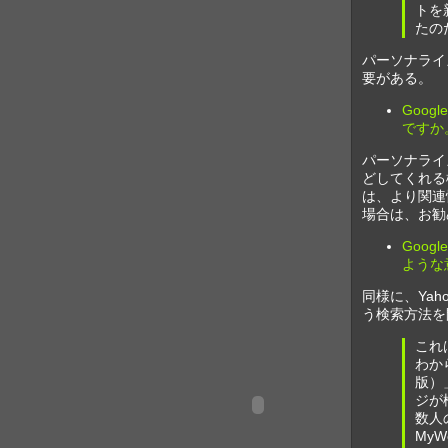
トを
たの
パーソナライ
要がある。
Goo
ですか
パーソナライ
どしてくれる
は、より関連
場合は、お勧
Goog
ような
同様に、Ya
う検索方法を
これ
わか
版）
ジが
数人
My