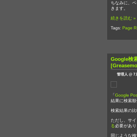
ちなみに、ペ
きます。
続きを読む »
Tags:
Page R
Google検
[Greasemo
管理人 @ 7月
「
Google Pos
結果に検索順位を
検索結果の比
ただし、サイ
る
必要があり
同じような検