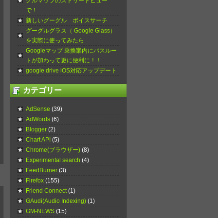
グルマップのストリートビュー
で！
新しいグーグル ボイスサーチ
グーグルグラス（ Google Glass）
を実際に使ってみたら
Googleマップ 乗換案内にバスルー
トが加わって更に便利に！！
google drive iOS対応アップデート
カテゴリー
AdSense
(39)
AdWords
(6)
Blogger
(2)
Chart API
(5)
Chrome(ブラウザー)
(8)
Experimental search
(4)
FeedBurner
(3)
Firefox
(155)
Friend Connect
(1)
GAudi(Audio Indexing)
(1)
GM-NEWS
(15)