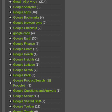
Gmail（Gメール）
(214)
Google Analytics
(9)
Google Apps
(16)
Google Bookmarks
(4)
Google browser sync
(2)
Google Checkout
(2)
google code
(4)
Google Earth
(30)
Google Finance
(3)
Google Gears
(16)
Google Health
(1)
Google Insights
(1)
Google Latitude
(1)
Google NEWS
(7)
Google Pack
(3)
Google Product Search（旧
Froogle）
(1)
Google Questions and Answers
(1)
Google Scholar
(1)
Google Shared Stuff
(2)
Google Toolbar
(11)
Google Trends
(6)