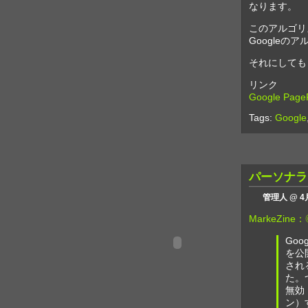
なります。
このアルゴリ
Google
それにしても
リンク
Google Page
Tags:
Google
パーソナラ
管理人 @ 4月
MarkeZi
Go
を公
され
た。
無効
ン）