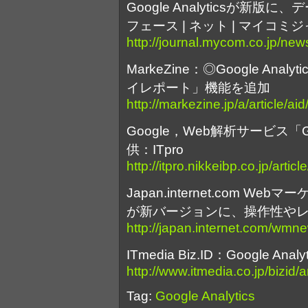
Google Analyticsが新
フェース | ネット | マイコミ
http://journal.mycom.co.jp/new
MarkeZine：◎Google An
イレポート」機能を追加
http://markezine.jp/a/article/ai
Google，Web解析サービス「Goo
供：ITpro
http://itpro.nikkeibp.co.jp/ar
Japan.internet.com Webマー
が新バージョンに、操作性や
http://japan.internet.com/wmn
ITmedia Biz.ID：Google An
http://www.itmedia.co.jp/bizid/
Tag:
Google Analytics