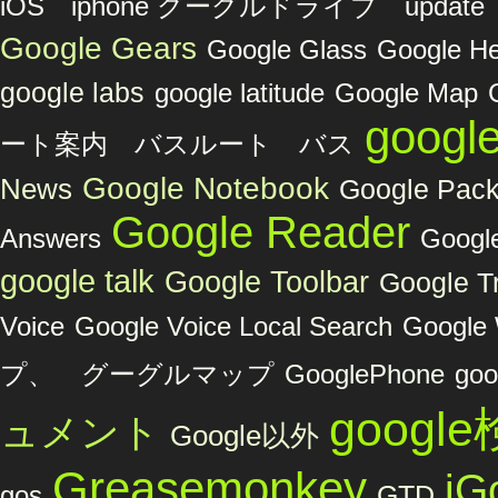
iOS iphone グーグルドライブ upda
Google Gears
Google Glass
Google He
google labs
google latitude
Google Map
googl
ート案内 バスルート バス
Google Notebook
News
Google Pac
Google Reader
Answers
Google
google talk
Google Toolbar
Google Tr
Voice
Google Voice Local Search
Google 
プ、 グーグルマップ
GooglePhone
goo
googl
ュメント
Google以外
Greasemonkey
iG
GTD
gos