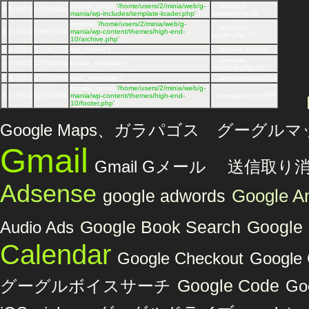
require_once(
'/home/users/2/minia/web/g-
.../wp-blog-
3
0.1905
23746984
mania/wp-includes/template-loader.php'
)
header.php
:
16
include(
'/home/users/2/minia/web/g-
.../template-
4
0.1925
23805920
mania/wp-content/themes/high-end-
loader.php
:
75
10/archive.php'
)
5
0.5502
32741720
get_footer( )
.../archive.php
:
93
.../general-
6
0.5502
32742304
locate_template( )
template.php
:
85
7
0.5502
32742496
load_template( )
.../template.php
:
514
require_once(
'/home/users/2/minia/web/g-
8
0.5503
32763856
mania/wp-content/themes/high-end-
.../template.php
:
555
10/footer.php'
)
Google Maps、ガラパゴス グーグル
Gmail
Gmail Gメール 送信取り
Adsense
Google An
google adwords
Audio Ads
Google Book Search
Google
Calendar
Google Checkout
Googl
グーグルボイスサーチ
Google Code
Go