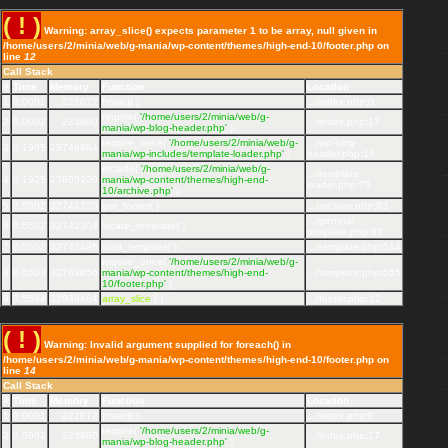
( ! )
Warning: array_slice() expects parameter 1 to be array, null given in
/home/users/2/minia/web/g-mania/wp-content/themes/high-end-10/footer.php on
line
12
Call Stack
#
Time
Memory
Function
Location
1
0.0001
221072
{main}( )
.../index.php
:
0
require(
'/home/users/2/minia/web/g-
2
0.0002
223880
.../index.php
:
17
mania/wp-blog-header.php'
)
require_once(
'/home/users/2/minia/web/g-
.../wp-blog-
3
0.1905
23746984
mania/wp-includes/template-loader.php'
)
header.php
:
16
include(
'/home/users/2/minia/web/g-
.../template-
4
0.1925
23805920
mania/wp-content/themes/high-end-
loader.php
:
75
10/archive.php'
)
5
0.5502
32741720
get_footer( )
.../archive.php
:
93
.../general-
6
0.5502
32742304
locate_template( )
template.php
:
85
7
0.5502
32742496
load_template( )
.../template.php
:
514
require_once(
'/home/users/2/minia/web/g-
8
0.5503
32763856
mania/wp-content/themes/high-end-
.../template.php
:
555
10/footer.php'
)
9
0.5534
32939464
array_slice
( )
.../footer.php
:
12
( ! )
Warning: Invalid argument supplied for foreach() in
/home/users/2/minia/web/g-mania/wp-content/themes/high-end-10/footer.php on
line
14
Call Stack
#
Time
Memory
Function
Location
1
0.0001
221072
{main}( )
.../index.php
:
0
require(
'/home/users/2/minia/web/g-
2
0.0002
223880
.../index.php
:
17
mania/wp-blog-header.php'
)