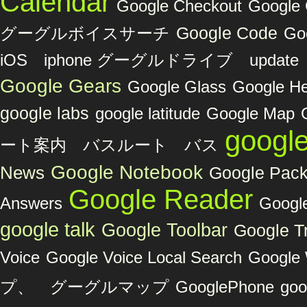
Calendar
Google Checkout
Googl
グーグルボイスサーチ
Google Code
Go
iOS iphone グーグルドライブ upda
Google Gears
Google Glass
Google He
google labs
google latitude
Google Map
googl
ート案内 バスルート バス
Google Notebook
News
Google Pac
Google Reader
Answers
Google
google talk
Google Toolbar
Google Tr
Voice
Google Voice Local Search
Google 
プ、 グーグルマップ
GooglePhone
goo