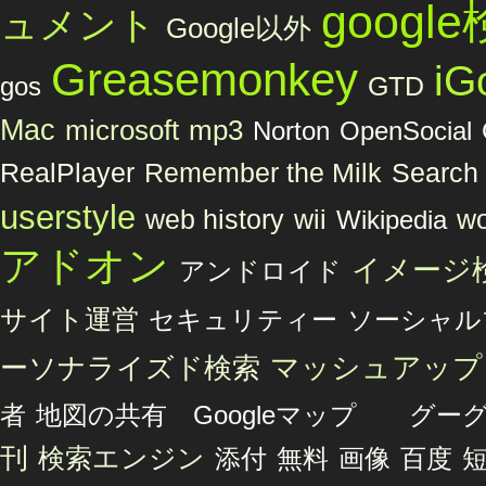
googl
ュメント
Google以外
Greasemonkey
iG
GTD
gos
Mac
microsoft
mp3
Norton
OpenSocial
Remember the Milk
RealPlayer
Search 
userstyle
web history
wii
wo
Wikipedia
アドオン
イメージ
アンドロイド
サイト運営
セキュリティー
ソーシャル
マッシュアップ
ーソナライズド検索
者
地図の共有 Googleマップ グ
刊
検索エンジン
添付
無料
画像
百度
短