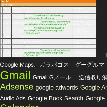
line
14
Call Stack
#
Time
Memory
Function
Location
1
0.0001
221072
{main}( )
.../index.php
:
0
require(
'/home/users/2/minia/web/g-
2
0.0002
223880
.../index.php
:
17
mania/wp-blog-header.php'
)
require_once(
'/home/users/2/minia/web/g-
.../wp-blog-
3
0.1671
23701096
mania/wp-includes/template-loader.php'
)
header.php
:
16
include(
'/home/users/2/minia/web/g-
.../template-
4
0.1705
23773688
mania/wp-content/themes/high-end-
loader.php
:
75
10/single.php'
)
5
0.4689
32912496
get_footer( )
.../single.php
:
156
.../general-
6
0.4689
32913080
locate_template( )
template.php
:
85
7
0.4690
32913272
load_template( )
.../template.php
:
514
require_once(
'/home/users/2/minia/web/g-
8
0.4691
32934976
mania/wp-content/themes/high-end-
.../template.php
:
555
10/footer.php'
)
Google Maps、ガラパゴス グーグル
Gmail
Gmail Gメール 送信取り
Adsense
Google An
google adwords
Audio Ads
Google Book Search
Google