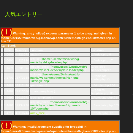
人気エントリー
( ! )
Warning: array_slice() expects parameter 1 to be array, null given in
/home/users/2/minia/web/g-mania/wp-content/themes/high-end-10/footer.php on
line
12
Call Stack
#
Time
Memory
Function
Location
1
0.0001
221072
{main}( )
.../index.php
:
0
require(
'/home/users/2/minia/web/g-
2
0.0002
223880
.../index.php
:
17
mania/wp-blog-header.php'
)
require_once(
'/home/users/2/minia/web/g-
.../wp-blog-
3
0.1671
23701096
mania/wp-includes/template-loader.php'
)
header.php
:
16
include(
'/home/users/2/minia/web/g-
.../template-
4
0.1705
23773688
mania/wp-content/themes/high-end-
loader.php
:
75
10/single.php'
)
5
0.4689
32912496
get_footer( )
.../single.php
:
156
.../general-
6
0.4689
32913080
locate_template( )
template.php
:
85
7
0.4690
32913272
load_template( )
.../template.php
:
514
require_once(
'/home/users/2/minia/web/g-
8
0.4691
32934976
mania/wp-content/themes/high-end-
.../template.php
:
555
10/footer.php'
)
9
0.4717
33110744
array_slice
( )
.../footer.php
:
12
( ! )
Warning: Invalid argument supplied for foreach() in
/home/users/2/minia/web/g-mania/wp-content/themes/high-end-10/footer.php on