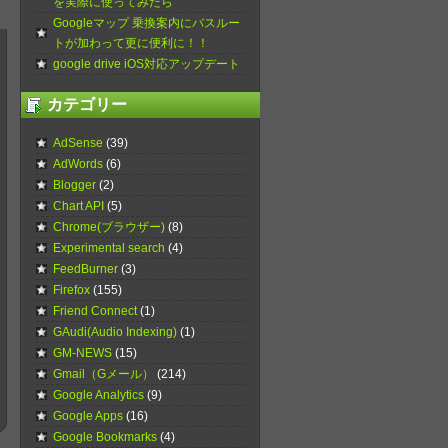
を実際に使ってみたら
Googleマップ 乗換案内にバスルー
トが加わって更に便利に！！
google drive iOS対応アップデート
カテゴリー
AdSense
(39)
AdWords
(6)
Blogger
(2)
Chart API
(5)
Chrome(ブラウザー)
(8)
Experimental search
(4)
FeedBurner
(3)
Firefox
(155)
Friend Connect
(1)
GAudi(Audio Indexing)
(1)
GM-NEWS
(15)
Gmail（Gメール）
(214)
Google Analytics
(9)
Google Apps
(16)
Google Bookmarks
(4)