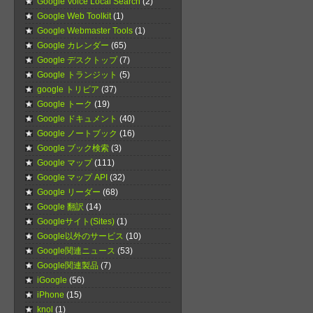
Google Voice Local Search
(2)
Google Web Toolkit
(1)
Google Webmaster Tools
(1)
Google カレンダー
(65)
Google デスクトップ
(7)
Google トランジット
(5)
google トリビア
(37)
Google トーク
(19)
Google ドキュメント
(40)
Google ノートブック
(16)
Google ブック検索
(3)
Google マップ
(111)
Google マップ API
(32)
Google リーダー
(68)
Google 翻訳
(14)
Googleサイト(Sites)
(1)
Google以外のサービス
(10)
Google関連ニュース
(53)
Google関連製品
(7)
iGoogle
(56)
iPhone
(15)
knol
(1)