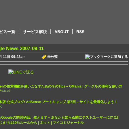
ービス一覧
サービス解説
ABOUT
RSS
le News 2007-09-11
 11日 09:42am
未分類
eaderの検索機能を使いこなすための９のTips – GMania | グーグルの便利な使い方
Reader
)
 日本版 公式ブログ: AdSense ブートキャンプ 第7回 – サイトを最適化しよう！
e
)
Googleの開発秘話、教えます – あなたも知らぬ間にテストユーザーに!? (1)
のはじまりは20%ルールから | ネット | マイコミジャーナル