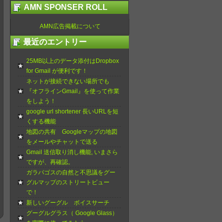
AMN SPONSER ROLL
AMN広告掲載について
最近のエントリー
25MB以上のデータ添付はDropbox
for Gmail が便利です！
ネットが接続できない場所でも
『オフラインGmail』を使って作業
をしよう！
google url shortener 長いURLを短
くする機能
地図の共有 Googleマップの地図
をメールやチャットで送る
Gmail 送信取り消し機能, いまさら
ですが、再確認。
ガラパゴスの自然と不思議をグー
グルマップのストリートビュー
で！
新しいグーグル ボイスサーチ
グーグルグラス（ Google Glass）