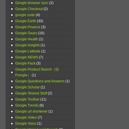
Google browser sync
(2)
Google Checkout
(2)
google code
(4)
Google Earth
(30)
Google Finance
(3)
Google Gears
(16)
Google Health
(1)
Google Insights
(1)
Google Latitude
(1)
Google NEWS
(7)
Google Pack
(3)
Google Product Search（旧
Froogle）
(1)
Google Questions and Answers
(1)
Google Scholar
(1)
Google Shared Stuff
(2)
Google Toolbar
(11)
Google Trends
(6)
Google url shortener
(1)
Google Video
(7)
Google Voice
(1)