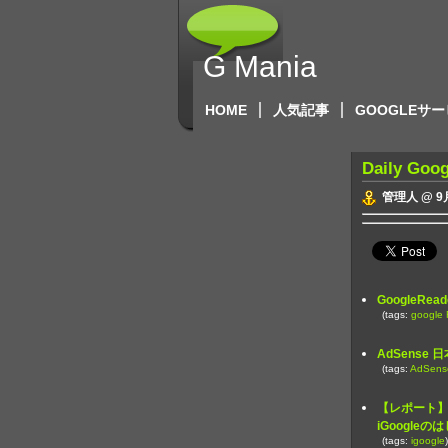
G Mania
HOME
人気記事
GOOGLEサ
Daily Goog
管理人 @ 9月
GoogleR
(tags:
google
AdSense
(tags:
AdSens
【レポート】i
iGoogle
(tags:
igoogle
)