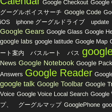
Calendar
Google Checkout
Googl
グーグルボイスサーチ
Google Code
Go
iOS iphone グーグルドライブ upda
Google Gears
Google Glass
Google He
google labs
google latitude
Google Map
googl
ート案内 バスルート バス
Google Notebook
News
Google Pac
Google Reader
Answers
Google
google talk
Google Toolbar
Google Tr
Voice
Google Voice Local Search
Google 
プ、 グーグルマップ
GooglePhone
goo