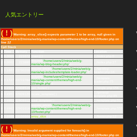
人気エントリー
( ! )
Warning: array_slice() expects parameter 1 to be array, null given in
/home/users/2/minia/web/g-mania/wp-content/themes/high-end-10/footer.php on
line
12
Call Stack
#
Time
Memory
Function
Location
1
0.0001
221072
{main}( )
.../index.php
:
0
require(
'/home/users/2/minia/web/g-
2
0.0002
223880
.../index.php
:
17
mania/wp-blog-header.php'
)
require_once(
'/home/users/2/minia/web/g-
.../wp-blog-
3
0.1687
23700208
mania/wp-includes/template-loader.php'
)
header.php
:
16
include(
'/home/users/2/minia/web/g-
.../template-
4
0.1727
23772784
mania/wp-content/themes/high-end-
loader.php
:
75
10/single.php'
)
5
0.4961
32908536
get_footer( )
.../single.php
:
156
.../general-
6
0.4961
32909120
locate_template( )
template.php
:
85
7
0.4961
32909312
load_template( )
.../template.php
:
514
require_once(
'/home/users/2/minia/web/g-
8
0.4962
32931016
mania/wp-content/themes/high-end-
.../template.php
:
555
10/footer.php'
)
9
0.4988
33106664
array_slice
( )
.../footer.php
:
12
( ! )
Warning: Invalid argument supplied for foreach() in
/home/users/2/minia/web/g-mania/wp-content/themes/high-end-10/footer.php on