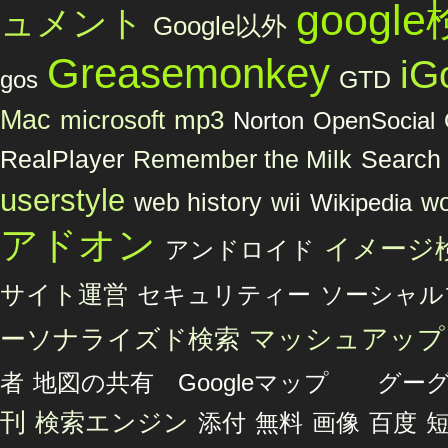
googl
ュメント
Google以外
Greasemonkey
iG
GTD
gos
Mac
microsoft
mp3
Norton
OpenSocial
Remember the Milk
RealPlayer
Search 
userstyle
web history
wii
wo
Wikipedia
アドオン
イメージ
アンドロイド
サイト運営
セキュリティー
ソーシャル
マッシュアップ
ーソナライズド検索
者
地図の共有 Googleマップ グ
刊
検索エンジン
添付
無料
画像
百度
短