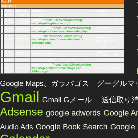
line
14
Call Stack
#
Time
Memory
Function
Location
1
0.0001
221072
{main}( )
.../index.php
:
0
require(
'/home/users/2/minia/web/g-
2
0.0002
223880
.../index.php
:
17
mania/wp-blog-header.php'
)
require_once(
'/home/users/2/minia/web/g-
.../wp-blog-
3
0.1687
23700208
mania/wp-includes/template-loader.php'
)
header.php
:
16
include(
'/home/users/2/minia/web/g-
.../template-
4
0.1727
23772784
mania/wp-content/themes/high-end-
loader.php
:
75
10/single.php'
)
5
0.4961
32908536
get_footer( )
.../single.php
:
156
.../general-
6
0.4961
32909120
locate_template( )
template.php
:
85
7
0.4961
32909312
load_template( )
.../template.php
:
514
require_once(
'/home/users/2/minia/web/g-
8
0.4962
32931016
mania/wp-content/themes/high-end-
.../template.php
:
555
10/footer.php'
)
Google Maps、ガラパゴス グーグル
Gmail
Gmail Gメール 送信取り
Adsense
Google An
google adwords
Audio Ads
Google Book Search
Google