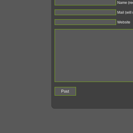
Name (re
Mail (will
Website