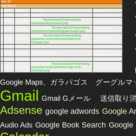
line
14
Call Stack
#
Time
Memory
Function
Location
1
0.0001
221056
{main}( )
.../index.php
:
0
require(
'/home/users/2/minia/web/g-
2
0.0002
223864
.../index.php
:
17
mania/wp-blog-header.php'
)
require_once(
'/home/users/2/minia/web/g-
.../wp-blog-
3
0.1908
23718824
mania/wp-includes/template-loader.php'
)
header.php
:
16
include(
'/home/users/2/minia/web/g-
.../template-
4
0.1967
23872872
mania/wp-content/themes/high-end-
loader.php
:
75
10/page.php'
)
5
0.6394
32822912
get_footer( )
.../page.php
:
96
.../general-
6
0.6394
32823496
locate_template( )
template.php
:
85
7
0.6394
32823688
load_template( )
.../template.php
:
514
require_once(
'/home/users/2/minia/web/g-
8
0.6397
32845192
mania/wp-content/themes/high-end-
.../template.php
:
555
10/footer.php'
)
Google Maps、ガラパゴス グーグル
Gmail
Gmail Gメール 送信取り
Adsense
Google An
google adwords
Audio Ads
Google Book Search
Google