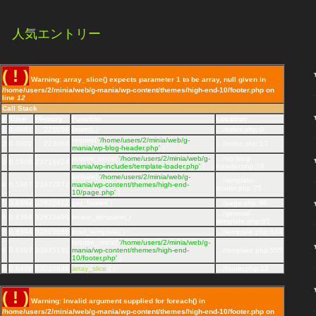
人気エントリー
( ! )
Warning: array_slice() expects parameter 1 to be array, null given in
/home/users/2/minia/web/g-mania/wp-content/themes/high-end-10/footer.php on
line
12
Call Stack
#
Time
Memory
Function
Location
1
0.0001
221056
{main}( )
.../index.php
:
0
require(
'/home/users/2/minia/web/g-
2
0.0002
223864
.../index.php
:
17
mania/wp-blog-header.php'
)
require_once(
'/home/users/2/minia/web/g-
.../wp-blog-
3
0.1908
23718824
mania/wp-includes/template-loader.php'
)
header.php
:
16
include(
'/home/users/2/minia/web/g-
.../template-
4
0.1967
23872872
mania/wp-content/themes/high-end-
loader.php
:
75
10/page.php'
)
5
0.6394
32822912
get_footer( )
.../page.php
:
96
.../general-
6
0.6394
32823496
locate_template( )
template.php
:
85
7
0.6394
32823688
load_template( )
.../template.php
:
514
require_once(
'/home/users/2/minia/web/g-
8
0.6397
32845192
mania/wp-content/themes/high-end-
.../template.php
:
555
10/footer.php'
)
9
0.6438
33020848
array_slice
( )
.../footer.php
:
12
( ! )
Warning: Invalid argument supplied for foreach() in
/home/users/2/minia/web/g-mania/wp-content/themes/high-end-10/footer.php on