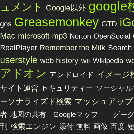
googl
ュメント
Google以外
Greasemonkey
iG
GTD
gos
Mac
microsoft
mp3
Norton
OpenSocial
Remember the Milk
RealPlayer
Search 
userstyle
web history
wii
wo
Wikipedia
アドオン
イメージ
アンドロイド
サイト運営
セキュリティー
ソーシャル
マッシュアップ
ーソナライズド検索
者
地図の共有 Googleマップ グ
刊
検索エンジン
添付
無料
画像
百度
短