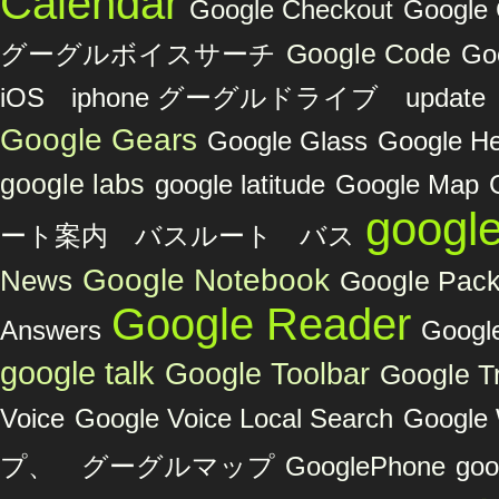
Calendar
Google Checkout
Googl
グーグルボイスサーチ
Google Code
Go
iOS iphone グーグルドライブ upda
Google Gears
Google Glass
Google He
google labs
google latitude
Google Map
googl
ート案内 バスルート バス
Google Notebook
News
Google Pac
Google Reader
Answers
Google
google talk
Google Toolbar
Google Tr
Voice
Google Voice Local Search
Google 
プ、 グーグルマップ
GooglePhone
goo